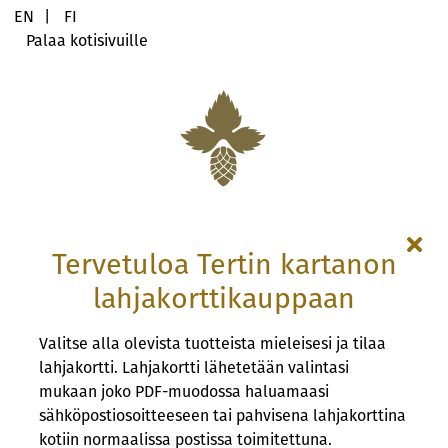
Ostoskoriin lisätty: {0}, Nykyinen määrä: {1}
EN
|
FI
Ostoskori tyhjennetty
Palaa kotisivuille
Ostoskorin tuotteiden määrää kasvatettu: {0}, Nykyinen määrä:
Ostoskorin tuotteiden määrää vähennetty: {0}, Nykyinen määrä
Ponnahdusikkuna avattu: Käyttöehdot.
Ponnahdusikkuna avattu: Tietosuojakäytännöt.
Muokkaa lahjakorttia, Ladataan
Muokkaa lahjakorttia, Ladattu
Muokkaa lahjakorttia, Suljetaan
Muokkaa lahjakorttia, Suljettu
Tervetuloa Tertin kartanon
lahjakorttikauppaan
Valitse alla olevista tuotteista mieleisesi ja tilaa
lahjakortti. Lahjakortti lähetetään valintasi
mukaan joko PDF-muodossa haluamaasi
sähköpostiosoitteeseen tai pahvisena lahjakorttina
kotiin normaalissa postissa toimitettuna.