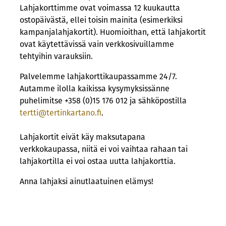
Lahjakorttimme ovat voimassa 12 kuukautta
ostopäivästä, ellei toisin mainita (esimerkiksi
kampanjalahjakortit). Huomioithan, että lahjakortit
ovat käytettävissä vain verkkosivuillamme
tehtyihin varauksiin.
Palvelemme lahjakorttikaupassamme 24/7.
Autamme ilolla kaikissa kysymyksissänne
puhelimitse +358 (0)15 176 012 ja sähköpostilla
tertti@tertinkartano.fi
.
Lahjakortit eivät käy maksutapana
verkkokaupassa, niitä ei voi vaihtaa rahaan tai
lahjakortilla ei voi ostaa uutta lahjakorttia.
Anna lahjaksi ainutlaatuinen elämys!