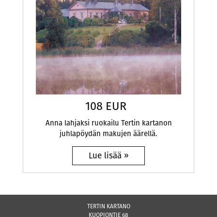
108 EUR
Anna lahjaksi ruokailu Tertin kartanon
juhlapöydän makujen äärellä.
TERTIN KARTANO
KUOPIONTIE 68