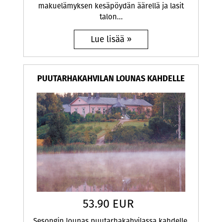
makuelämyksen kesäpöydän äärellä ja lasit
talon...
PUUTARHAKAHVILAN LOUNAS KAHDELLE
53.90 EUR
Sesongin lounas puutarhakahvilassa​ kahdelle.